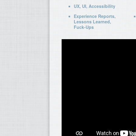
UX, UI, Accessibility
Experience Reports,
Lessons Learned,
Fuck-Ups