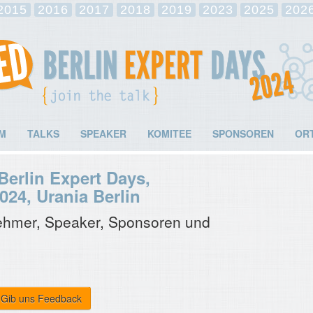
2015
2016
2017
2018
2019
2023
2025
202
M
TALKS
SPEAKER
KOMITEE
SPONSOREN
OR
erlin Expert Days,
024, Urania Berlin
nehmer, Speaker, Sponsoren und
Gib uns Feedback