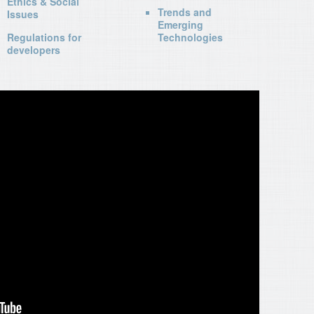
Ethics & Social
Trends and
Issues
Emerging
Regulations for
Technologies
developers